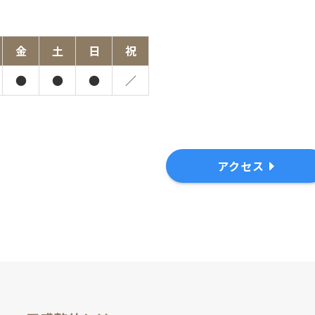
金
土
日
祝
●
●
●
／
アクセス