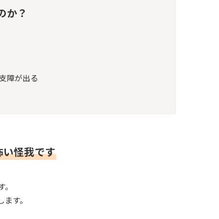
のか？
支障が出る
怖い怪我です
す。
します。