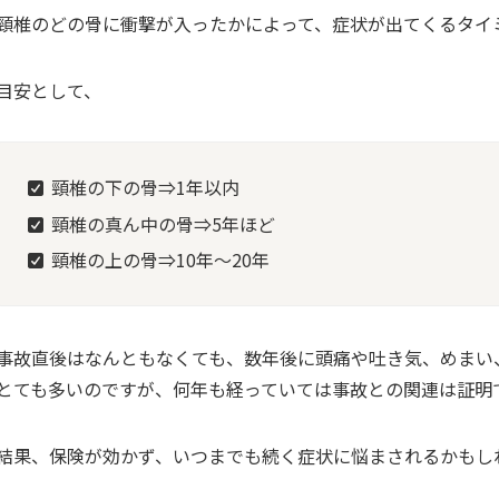
頸椎のどの骨に衝撃が入ったかによって、症状が出てくるタイ
目安として、
頸椎の下の骨⇒1年以内
頸椎の真ん中の骨⇒5年ほど
頸椎の上の骨⇒10年～20年
事故直後はなんともなくても、数年後に頭痛や吐き気、めまい
とても多いのですが、何年も経っていては事故との関連は証明
結果、保険が効かず、いつまでも続く症状に悩まされるかもし