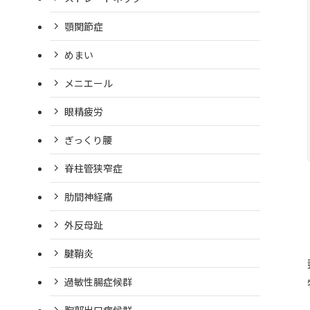
顎関節症
めまい
メニエール
眼精疲労
ぎっくり腰
脊柱管狭窄症
肋間神経痛
外反母趾
腱鞘炎
過敏性腸症候群
胸郭出口症候群