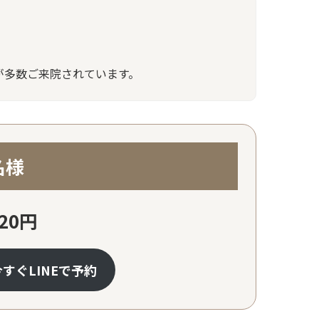
が多数ご来院されています。
名様
20円
今すぐLINEで予約