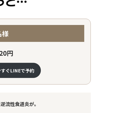
名様
20円
今すぐLINEで予約
た逆流性食道炎が。