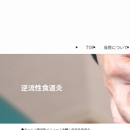
TOP
当院について
逆流性食道炎
ホーム
症状別メニュー
内臓
逆流性食道炎