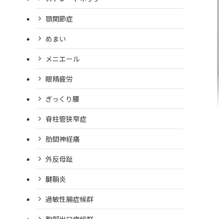
顎関節症
めまい
メニエール
眼精疲労
ぎっくり腰
脊柱管狭窄症
肋間神経痛
外反母趾
腱鞘炎
過敏性腸症候群
胸郭出口症候群