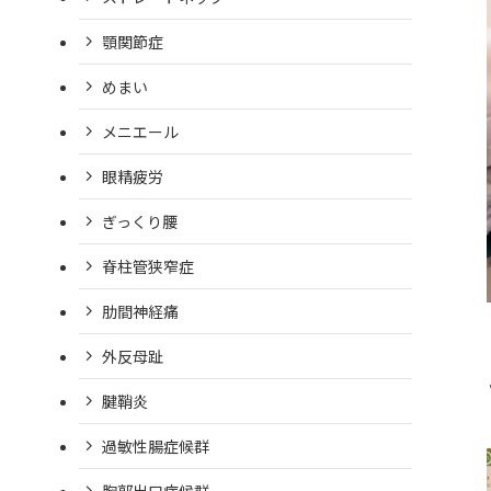
顎関節症
めまい
メニエール
眼精疲労
ぎっくり腰
脊柱管狭窄症
肋間神経痛
外反母趾
腱鞘炎
過敏性腸症候群
胸郭出口症候群