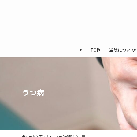
TOP
当院について
うつ病
ホーム
症状別メニュー
頭部
うつ病