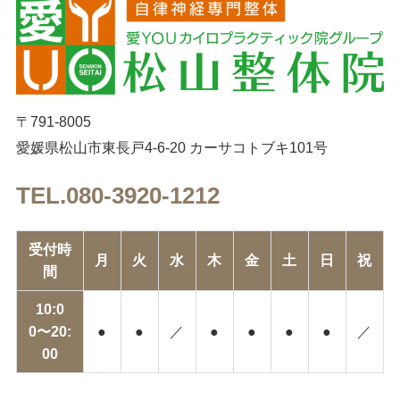
〒791-8005
愛媛県松山市東長戸4-6-20 カーサコトブキ101号
TEL.080-3920-1212
受付時
月
火
水
木
金
土
日
祝
間
10:0
0〜20:
●
●
／
●
●
●
●
／
00